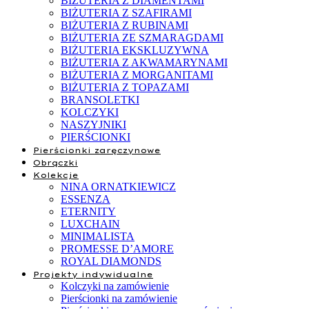
BIŻUTERIA Z DIAMENTAMI
BIŻUTERIA Z SZAFIRAMI
BIŻUTERIA Z RUBINAMI
BIŻUTERIA ZE SZMARAGDAMI
BIŻUTERIA EKSKLUZYWNA
BIŻUTERIA Z AKWAMARYNAMI
BIŻUTERIA Z MORGANITAMI
BIŻUTERIA Z TOPAZAMI
BRANSOLETKI
KOLCZYKI
NASZYJNIKI
PIERŚCIONKI
Pierścionki zaręczynowe
Obrączki
Kolekcje
NINA ORNATKIEWICZ
ESSENZA
ETERNITY
LUXCHAIN
MINIMALISTA
PROMESSE D’AMORE
ROYAL DIAMONDS
Projekty indywidualne
Kolczyki na zamówienie
Pierścionki na zamówienie