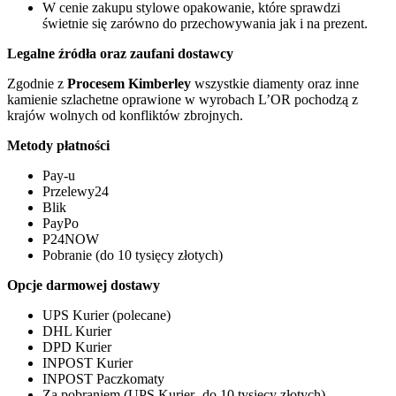
W cenie zakupu stylowe opakowanie, które sprawdzi
świetnie się zarówno do przechowywania jak i na prezent.
Legalne źródła oraz zaufani dostawcy
Zgodnie z
Procesem Kimberley
wszystkie diamenty oraz inne
kamienie szlachetne oprawione w wyrobach L’OR pochodzą z
krajów wolnych od konfliktów zbrojnych.
Metody płatności
Pay-u
Przelewy24
Blik
PayPo
P24NOW
Pobranie (do 10 tysięcy złotych)
Opcje darmowej dostawy
UPS Kurier (polecane)
DHL Kurier
DPD Kurier
INPOST Kurier
INPOST Paczkomaty
Za pobraniem (UPS Kurier- do 10 tysięcy złotych)