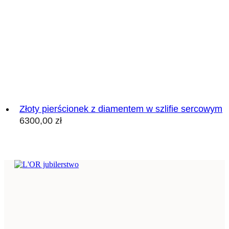
Złoty
Złoty pierścionek z diamentem w szlifie sercowym
pierścionek
z
6300,00
zł
diamentem
w
szlifie
sercowym