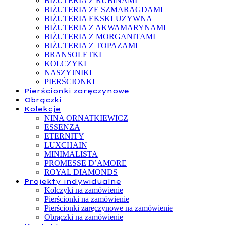
BIŻUTERIA Z RUBINAMI
BIŻUTERIA ZE SZMARAGDAMI
BIŻUTERIA EKSKLUZYWNA
BIŻUTERIA Z AKWAMARYNAMI
BIŻUTERIA Z MORGANITAMI
BIŻUTERIA Z TOPAZAMI
BRANSOLETKI
KOLCZYKI
NASZYJNIKI
PIERŚCIONKI
Pierścionki zaręczynowe
Obrączki
Kolekcje
NINA ORNATKIEWICZ
ESSENZA
ETERNITY
LUXCHAIN
MINIMALISTA
PROMESSE D’AMORE
ROYAL DIAMONDS
Projekty indywidualne
Kolczyki na zamówienie
Pierścionki na zamówienie
Pierścionki zaręczynowe na zamówienie
Obrączki na zamówienie