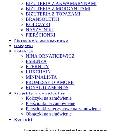
BIŻUTERIA Z AKWAMARYNAMI
BIŻUTERIA Z MORGANITAMI
BIŻUTERIA Z TOPAZAMI
BRANSOLETKI
KOLCZYKI
NASZYJNIKI
PIERŚCIONKI
Pierścionki zaręczynowe
Obrączki
Kolekcje
NINA ORNATKIEWICZ
ESSENZA
ETERNITY
LUXCHAIN
MINIMALISTA
PROMESSE D’AMORE
ROYAL DIAMONDS
Projekty indywidualne
Kolczyki na zamówienie
Pierścionki na zamówienie
Pierścionki zaręczynowe na zamówienie
Obrączki na zamówienie
Kontakt