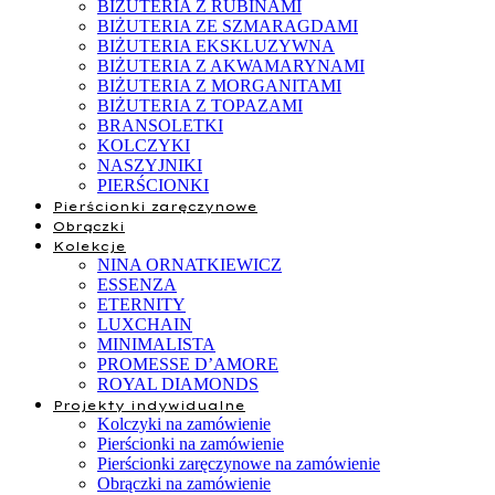
BIŻUTERIA Z RUBINAMI
BIŻUTERIA ZE SZMARAGDAMI
BIŻUTERIA EKSKLUZYWNA
BIŻUTERIA Z AKWAMARYNAMI
BIŻUTERIA Z MORGANITAMI
BIŻUTERIA Z TOPAZAMI
BRANSOLETKI
KOLCZYKI
NASZYJNIKI
PIERŚCIONKI
Pierścionki zaręczynowe
Obrączki
Kolekcje
NINA ORNATKIEWICZ
ESSENZA
ETERNITY
LUXCHAIN
MINIMALISTA
PROMESSE D’AMORE
ROYAL DIAMONDS
Projekty indywidualne
Kolczyki na zamówienie
Pierścionki na zamówienie
Pierścionki zaręczynowe na zamówienie
Obrączki na zamówienie