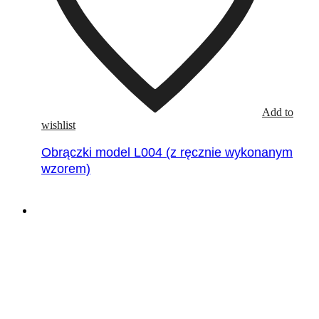
Add to
wishlist
Obrączki model L004 (z ręcznie wykonanym
wzorem)