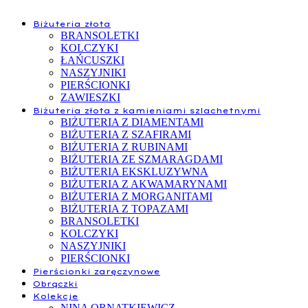
Biżuteria złota
BRANSOLETKI
KOLCZYKI
ŁAŃCUSZKI
NASZYJNIKI
PIERŚCIONKI
ZAWIESZKI
Biżuteria złota z kamieniami szlachetnymi
BIŻUTERIA Z DIAMENTAMI
BIŻUTERIA Z SZAFIRAMI
BIŻUTERIA Z RUBINAMI
BIŻUTERIA ZE SZMARAGDAMI
BIŻUTERIA EKSKLUZYWNA
BIŻUTERIA Z AKWAMARYNAMI
BIŻUTERIA Z MORGANITAMI
BIŻUTERIA Z TOPAZAMI
BRANSOLETKI
KOLCZYKI
NASZYJNIKI
PIERŚCIONKI
Pierścionki zaręczynowe
Obrączki
Kolekcje
NINA ORNATKIEWICZ