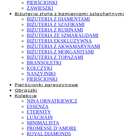
PIERŚCIONKI
ZAWIESZKI
Biżuteria złota z kamieniami szlachetnymi
BIŻUTERIA Z DIAMENTAMI
BIŻUTERIA Z SZAFIRAMI
BIŻUTERIA Z RUBINAMI
BIŻUTERIA ZE SZMARAGDAMI
BIŻUTERIA EKSKLUZYWNA
BIŻUTERIA Z AKWAMARYNAMI
BIŻUTERIA Z MORGANITAMI
BIŻUTERIA Z TOPAZAMI
BRANSOLETKI
KOLCZYKI
NASZYJNIKI
PIERŚCIONKI
Pierścionki zaręczynowe
Obrączki
Kolekcje
NINA ORNATKIEWICZ
ESSENZA
ETERNITY
LUXCHAIN
MINIMALISTA
PROMESSE D’AMORE
ROYAL DIAMONDS