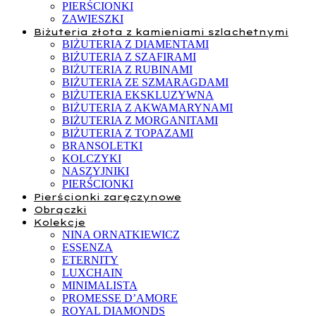
PIERŚCIONKI
ZAWIESZKI
Biżuteria złota z kamieniami szlachetnymi
BIŻUTERIA Z DIAMENTAMI
BIŻUTERIA Z SZAFIRAMI
BIŻUTERIA Z RUBINAMI
BIŻUTERIA ZE SZMARAGDAMI
BIŻUTERIA EKSKLUZYWNA
BIŻUTERIA Z AKWAMARYNAMI
BIŻUTERIA Z MORGANITAMI
BIŻUTERIA Z TOPAZAMI
BRANSOLETKI
KOLCZYKI
NASZYJNIKI
PIERŚCIONKI
Pierścionki zaręczynowe
Obrączki
Kolekcje
NINA ORNATKIEWICZ
ESSENZA
ETERNITY
LUXCHAIN
MINIMALISTA
PROMESSE D’AMORE
ROYAL DIAMONDS