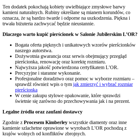
Ten dodatek pokochają kobiety uwielbiające zmysłowe barwy
kamieni naturalnych. Rubiny określane są mianem korundów, co
oznacza, że są bardzo twarde i odporne na uszkodzenia. Piękna i
trwała biżuteria zachwycać będzie nieustannie.
Dlaczego warto kupić pierścionek w Salonie Jubilerskim L’OR?
Bogata oferta pięknych i unikatowych wzorów pierścionków
naszego autorstwa.
Dożywotnia gwarancja oraz serwis obejmujący przegląd
pierścionka, renowację oraz korektę rozmiaru.
Najwyższa jakość potwierdzona certyfikatem L’OR.
Precyzyjne i staranne wykonanie.
Profesjonalne doradztwo oraz pomoc w wyborze rozmiaru –
sprawdź również wpis o tym
jak zmierzyć i wybrać rozmiar
pierścionka
W cenie zakupu stylowe opakowanie, które sprawdzi
świetnie się zarówno do przechowywania jak i na prezent.
Legalne źródła oraz zaufani dostawcy
Zgodnie z
Procesem Kimberley
wszystkie diamenty oraz inne
kamienie szlachetne oprawione w wyrobach L’OR pochodzą z
krajów wolnych od konfliktów zbrojnych.